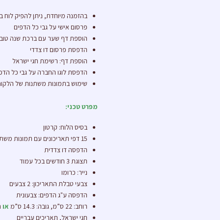
בהזמנה מיוחדת, ניתן להפיק לוח ב
פרסום אישי על גבי כל הדפים
הוספת דף שער עם ברכת שנה טובה
הדפסת פרסום דו צדדי
הוספת דף: רשימת חגי ישראל
הדפסת לוגו החברה על גבי כל הדפ
שימוש בתמונות משתנות של הלקוח
מפרט טכני:
בסיס הלוח: קרטון
15 דפי תאריכונים עם תמונות משתנות
הדפסה דו צדדית
תצוגת 3 חודשים בכל עמוד
נייר: כרומו
צבעי טבלת התאריכון: 2 צבעים
הדפסה ע"ג הדפים: צבעונית
רוחב: 22 ס”מ, גובה: 14.3 ס”מ
או
רוחב: 22 ס
חגי ישראל, תאריכים עבריים